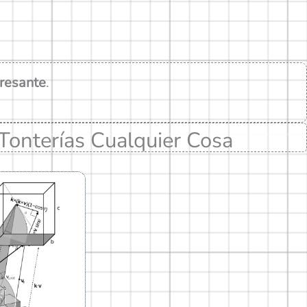
eresante
.
Tonterías
Cualquier Cosa