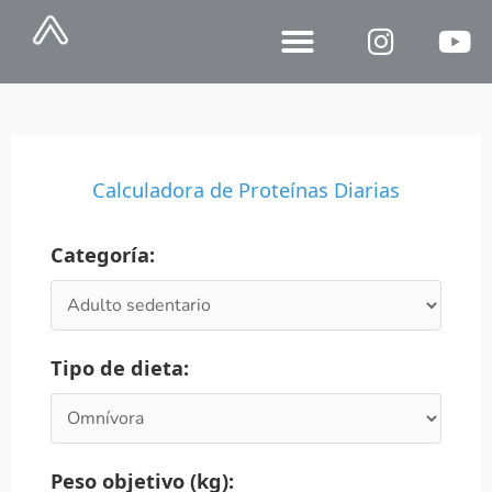
Ir
al
contenido
Caja de Cosas
Calculadora de Proteínas Diarias
Categoría:
Tipo de dieta:
Peso objetivo (kg):