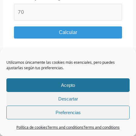
Calcular
Utilizamos únicamente las cookies más esenciales, pero puedes
ajustarlas según tus preferencias.
Amsterdam | Email: altanaprograms@gmail.com
Acepto
Descartar
Copyright © 2026 Altana Programs
Preferencias
Política de cookies
Terms and conditions
Terms and conditions